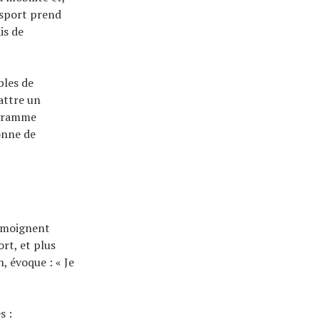
 sport prend
is de
bles de
battre un
ogramme
onne de
témoignent
ort, et plus
, évoque : « Je
»
s :