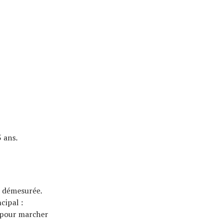
5 ans.
r démesurée.
ncipal :
er pour marcher