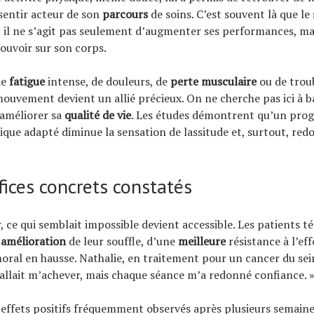
 sentir acteur de son
parcours
de soins. C’est souvent là que le
: il ne s’agit pas seulement d’augmenter ses performances, ma
ouvoir sur son corps.
de
fatigue
intense, de douleurs, de
perte musculaire
ou de trou
e mouvement devient un allié précieux. On ne cherche pas ici à 
 améliorer sa
qualité de vie
. Les études démontrent qu’un pr
sique adapté diminue la sensation de lassitude et, surtout, red
fices concrets constatés
r, ce qui semblait impossible devient accessible. Les patients 
e
amélioration
de leur souffle, d’une
meilleure
résistance à l’eff
oral en hausse. Nathalie, en traitement pour un cancer du sein
 allait m’achever, mais chaque séance m’a redonné confiance. 
 effets positifs fréquemment observés après plusieurs semaine