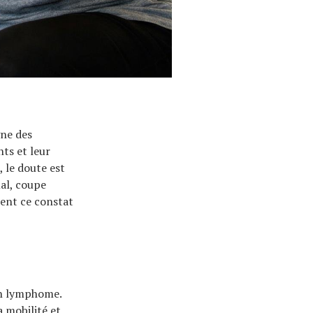
gne des
ts et leur
 le doute est
mal, coupe
sent ce constat
’un lymphome.
 mobilité et,