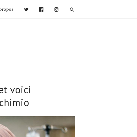
propos
et voici
 chimio