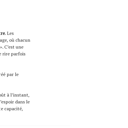
tre
. Les
tage, où chacun
». C’est une
 rire parfois
réé par le
t à l’instant,
’espoir dans le
te capacité,