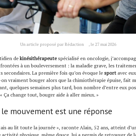
Un article proposé par Rédaction
, le 27 mai 2026
idien de
kinésithérapeute
spécialisé en oncologie, j’accompa
rontées à un bouleversement : la maladie grave, les traitemen
ts secondaires. La première fois qu’on évoque le
sport
avec eux,
-on vraiment bouger alors que la chimiothérapie épuise, fait 
tant, quelques semaines plus tard, bon nombre d’entre eux po
« Ça change tout, bouger aide à aller mieux. »
 le mouvement est une réponse
tais au lit toute la journée », raconte Alain, 52 ans, atteint d
activité physique, même douce, lui a permis de retrouver de la