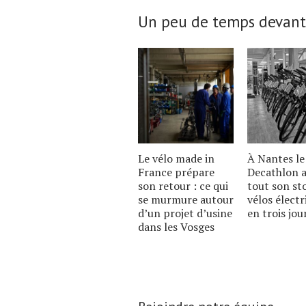
Un peu de temps devant
Le vélo made in
À Nantes le
France prépare
Decathlon a
son retour : ce qui
tout son st
se murmure autour
vélos électr
dʼun projet dʼusine
en trois jou
dans les Vosges