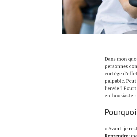
Dans mon quot
personnes conf
cortège d’effe
palpable. Peut
l’envie ? Pour
enthousiaste : 
Pourquoi
« Avant, je res
Reprendre
une 