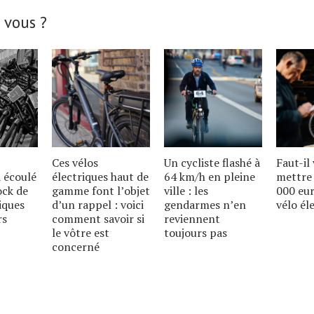
 vous ?
Ces vélos
Un cycliste flashé à
Faut-il
 écoulé
électriques haut de
64 km/h en pleine
mettre 
ock de
gamme font lʼobjet
ville : les
000 eu
iques
dʼun rappel : voici
gendarmes nʼen
vélo él
rs
comment savoir si
reviennent
le vôtre est
toujours pas
concerné