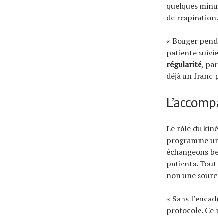
quelques minut
de respiration.
« Bouger penda
patiente suivi
régularité
, pa
déjà un franc 
L’accomp
Le rôle du kin
programme univ
échangeons bea
patients. Tout
non une sourc
« Sans l’encad
protocole. Ce 