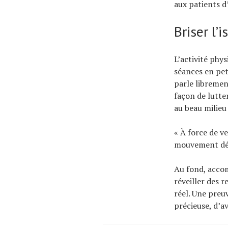
aux patients d’
Briser l’
L’activité phys
séances en pet
parle librement
façon de lutter
au beau milieu
« À force de ve
mouvement dép
Au fond, accom
réveiller des 
réel. Une preuv
précieuse, d’a