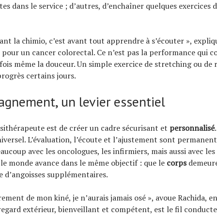
es dans le service ; d’autres, d’enchaîner quelques exercices 
nt la chimio, c’est avant tout apprendre à s’écouter », expliq
e pour un cancer colorectal. Ce n’est pas la performance qui c
rfois même la douceur. Un simple exercice de stretching ou de 
progrès certains jours.
agnement, un levier essentiel
ésithérapeute est de créer un cadre sécurisant et
personnalisé
ersel. L’évaluation, l’écoute et l’ajustement sont permanent
ucoup avec les oncologues, les infirmiers, mais aussi avec les 
 le monde avance dans le même objectif : que le
corps
demeure 
e d’angoisses supplémentaires.
rement de mon kiné, je n’aurais jamais osé », avoue Rachida, en
regard extérieur, bienveillant et compétent, est le fil conduct