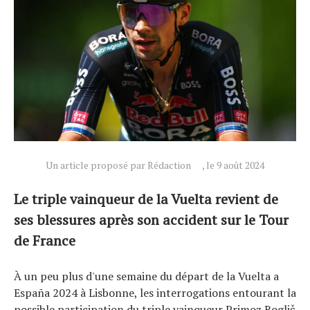
Un article proposé par Rédaction
, le 9 août 2024
Actualités
Technologies
Le triple vainqueur de la Vuelta revient de
Tests de produits
ses blessures après son accident sur le Tour
Conseils
de France
Tendances
Tous nos articles
À un peu plus d'une semaine du départ de la Vuelta a
À propos
España 2024 à Lisbonne, les interrogations entourant la
possible participation du triple vainqueur Primoz Roglič