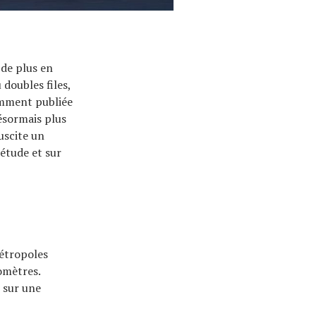
 de plus en
 doubles files,
emment publiée
désormais plus
uscite un
étude et sur
étropoles
lomètres.
 sur une