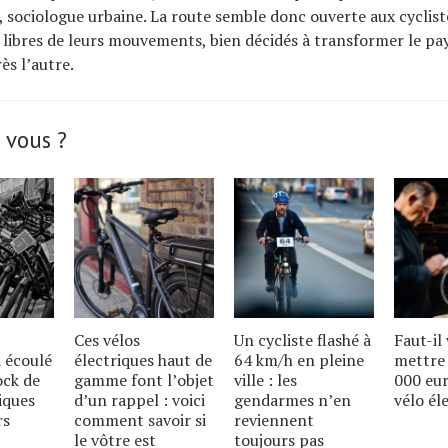
sociologue urbaine. La route semble donc ouverte aux cyclist
 libres de leurs mouvements, bien décidés à transformer le pay
ès l’autre.
 vous ?
Ces vélos
Un cycliste flashé à
Faut-il
 écoulé
électriques haut de
64 km/h en pleine
mettre 
ock de
gamme font lʼobjet
ville : les
000 eu
iques
dʼun rappel : voici
gendarmes nʼen
vélo él
rs
comment savoir si
reviennent
le vôtre est
toujours pas