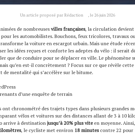
Un article proposé par Rédaction
, le 26 juin 2026
 animées de nombreuses
villes françaises
, la circulation devient
pour les automobilistes. Bouchons, feux tricolores, travaux ou
transforme la voiture en escargot urbain. Mais une étude réc
er les idées reçues et conforte les adeptes du vélo : il serait 
er que de conduire pour se déplacer en ville. Le phénomène s
is qu’en est-il concrètement ? Focus sur ce que révèle cette 
de mentalité qui s’accélère sur le bitume.
rdPress
renants d’une enquête de terrain
s ont chronométré des trajets types dans plusieurs grandes m
mparant vélos et voitures sur des distances allant de 3 à 10 ki
lo arrive à destination
jusqu’à 20% plus vite
en moyenne. Ainsi,
kilomètres
, le cycliste met environ
18 minutes
contre 22 pour