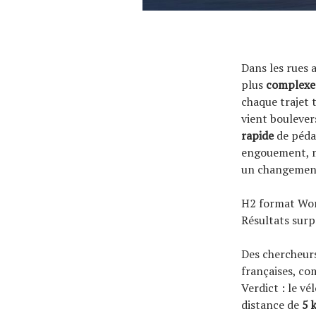
Dans les rues
plus
complexe
chaque trajet 
vient boulevers
rapide
de pédal
engouement, ma
un changement 
H2 format Wo
Résultats surp
Des chercheur
françaises, co
Verdict : le vé
distance de
5 