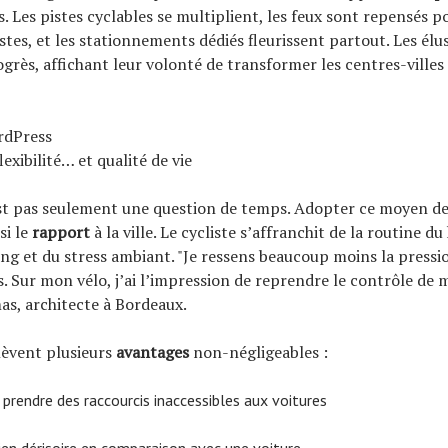
. Les pistes cyclables se multiplient, les feux sont repensés pou
listes, et les stationnements dédiés fleurissent partout. Les él
rogrès, affichant leur volonté de transformer les centres-ville
rdPress
lexibilité… et qualité de vie
est pas seulement une question de temps. Adopter ce moyen d
si le
rapport
à la ville. Le cycliste s’affranchit de la routine du
ing et du stress ambiant. "Je ressens beaucoup moins la pressi
. Sur mon vélo, j’ai l’impression de reprendre le contrôle de
s, architecte à Bordeaux.
lèvent plusieurs
avantages
non-négligeables :
e prendre des raccourcis inaccessibles aux voitures
ien dérisoire en comparaison avec une voiture