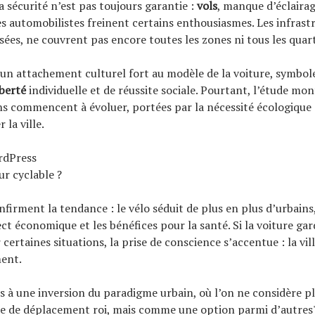
a sécurité n’est pas toujours garantie :
vols
, manque d’éclaira
les automobilistes freinent certains enthousiasmes. Les infrast
ées, ne couvrent pas encore toutes les zones ni tous les quart
te un attachement culturel fort au modèle de la voiture, symbol
iberté
individuelle et de réussite sociale. Pourtant, l’étude mo
s commencent à évoluer, portées par la nécessité écologique e
 la ville.
rdPress
ur cyclable ?
onfirment la tendance : le vélo séduit de plus en plus d’urbains
ect économique et les bénéfices pour la santé. Si la voiture gar
certaines situations, la prise de conscience s’accentue : la vill
ent.
s à une inversion du paradigme urbain, où l’on ne considère pl
 de déplacement roi, mais comme une option parmi d’autres"