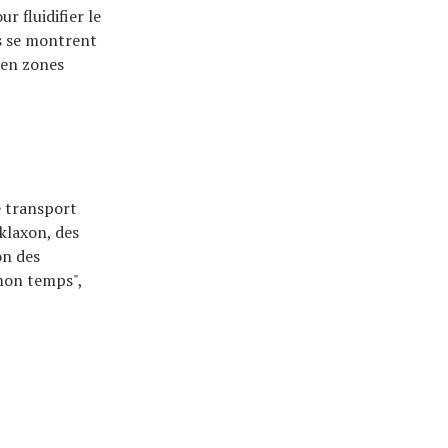
r fluidifier le
us se montrent
s en zones
e transport
 klaxon, des
on des
 mon temps",