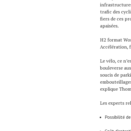
infrastructures
trafic des cyc
fiers de ces p
apaisées.
H2 format Wo
Accélération, f
Le vélo, ce n’
bouleverse aus
soucis de park
embouteillages
explique Thoma
Les experts re
Possibilité d
Coût d’entret