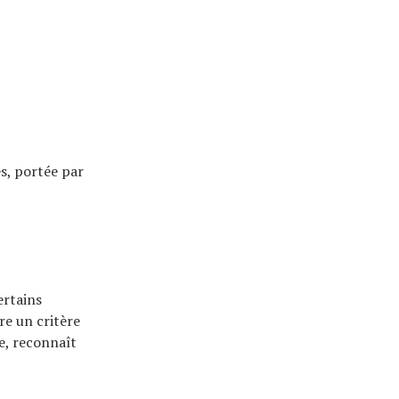
s, portée par
ertains
re un critère
re, reconnaît