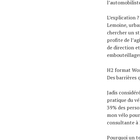
l’automobilist
L’explication ?
Lemoine, urban
chercher un sta
profite de l’a
de direction e
embouteillages
H2 format Wo
Des barrières 
Jadis considé
pratique du vé
39% des person
mon vélo pour 
consultante à 
Pourquoi un t