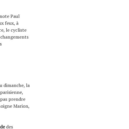
 note Paul
x feux, à
e, le cycliste
es changements
s
du dimanche, la
parisienne,
s pas prendre
moigne Marion,
ide
des