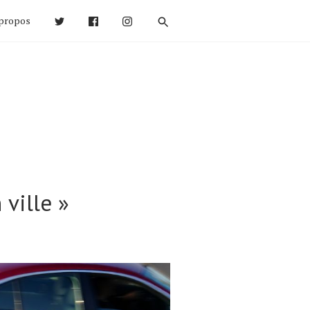
propos
 ville »