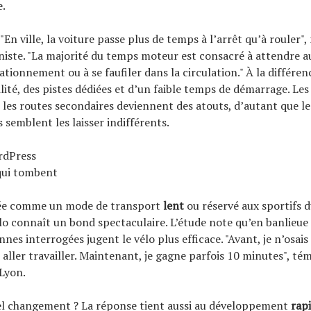
e.
 "En ville, la voiture passe plus de temps à l’arrêt qu’à rouler",
iste. "La majorité du temps moteur est consacré à attendre au
tionnement ou à se faufiler dans la circulation." À la différenc
gilité, des pistes dédiées et d’un faible temps de démarrage. L
t les routes secondaires deviennent des atouts, d’autant que le
 semblent les laisser indifférents.
rdPress
qui tombent
rée comme un mode de transport
lent
ou réservé aux sportifs 
lo connaît un bond spectaculaire. L’étude note qu’en banlieue 
nes interrogées jugent le vélo plus efficace. "Avant, je n’osai
aller travailler. Maintenant, je gagne parfois 10 minutes", té
Lyon.
el changement ? La réponse tient aussi au développement
rap