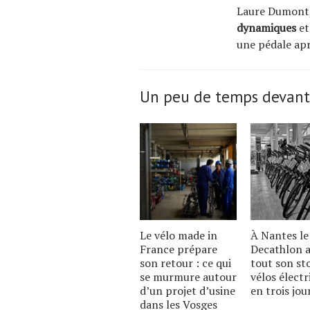
Laure Dumont, 
dynamiques
et
une pédale apr
Un peu de temps devant
Le vélo made in
À Nantes le
France prépare
Decathlon a
son retour : ce qui
tout son st
se murmure autour
vélos électr
dʼun projet dʼusine
en trois jou
dans les Vosges