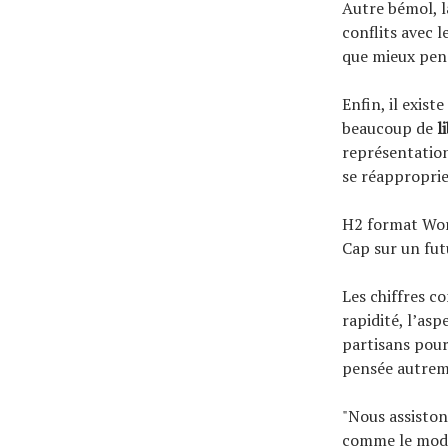
Autre bémol, l
conflits avec 
que mieux pens
Enfin, il exis
beaucoup de
l
représentation
se réapproprier
H2 format Wo
Cap sur un fut
Les chiffres c
rapidité, l’asp
partisans pour 
pensée autrem
"Nous assiston
comme le mode