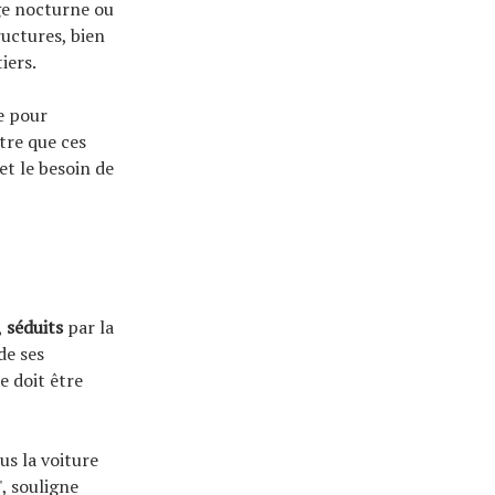
ge nocturne ou
ructures, bien
iers.
e pour
ntre que ces
t le besoin de
,
séduits
par la
de ses
e doit être
us la voiture
, souligne