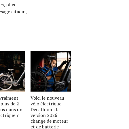
es, plus
sage citadin,
 vraiment
Voici le nouveau
plus de 2
vélo électrique
ros dans un
Decathlon : la
ectrique ?
version 2026
change de moteur
et de batterie