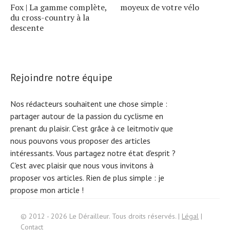
Fox | La gamme complète,
moyeux de votre vélo
du cross-country à la
descente
Rejoindre notre équipe
Nos rédacteurs souhaitent une chose simple :
partager autour de la passion du cyclisme en
prenant du plaisir. C'est grâce à ce leitmotiv que
nous pouvons vous proposer des articles
intéressants. Vous partagez notre état d'esprit ?
C'est avec plaisir que nous vous invitons à
proposer vos articles. Rien de plus simple :
je
propose mon article !
S
e
ar
c
h
f
or:
© 2012 - 2026 Le Dérailleur. Tous droits réservés. |
Légal
|
Contact