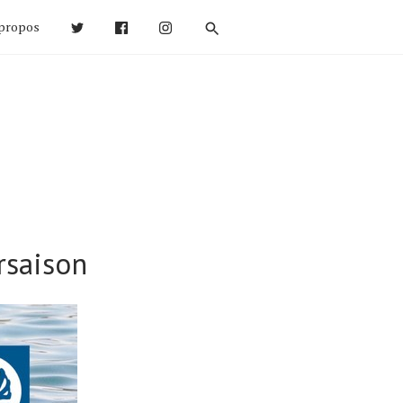
propos
rsaison