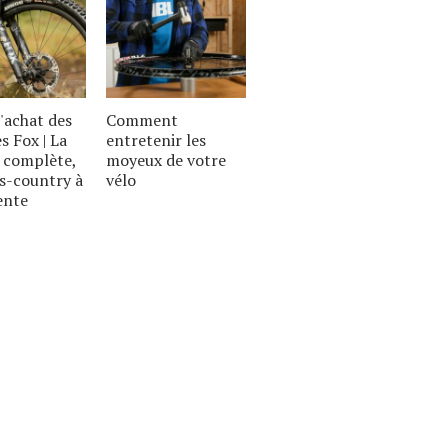
'achat des
Comment
s Fox | La
entretenir les
complète,
moyeux de votre
s-country à
vélo
ente