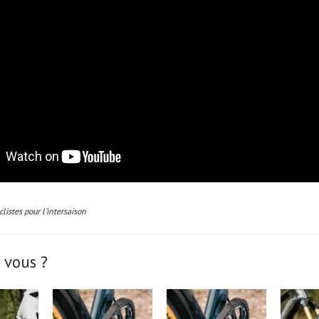
clistes pour l’intersaison
 vous ?