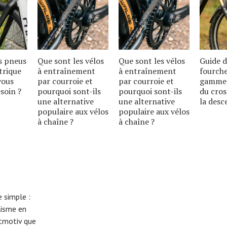
s pneus
Que sont les vélos
Que sont les vélos
Guide d
trique
à entraînement
à entraînement
fourche
vous
par courroie et
par courroie et
gamme 
soin ?
pourquoi sont-ils
pourquoi sont-ils
du cros
une alternative
une alternative
la desc
populaire aux vélos
populaire aux vélos
à chaîne ?
à chaîne ?
 simple :
lisme en
eitmotiv que