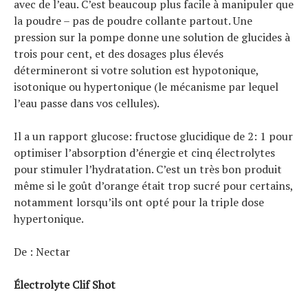
avec de l’eau. C’est beaucoup plus facile à manipuler que
la poudre – pas de poudre collante partout. Une
pression sur la pompe donne une solution de glucides à
trois pour cent, et des dosages plus élevés
détermineront si votre solution est hypotonique,
isotonique ou hypertonique (le mécanisme par lequel
l’eau passe dans vos cellules).
Il a un rapport glucose: fructose glucidique de 2: 1 pour
optimiser l’absorption d’énergie et cinq électrolytes
pour stimuler l’hydratation. C’est un très bon produit
même si le goût d’orange était trop sucré pour certains,
notamment lorsqu’ils ont opté pour la triple dose
S
e
a
r
c
h
f
o
r
hypertonique.
De : Nectar
:
Électrolyte Clif Shot