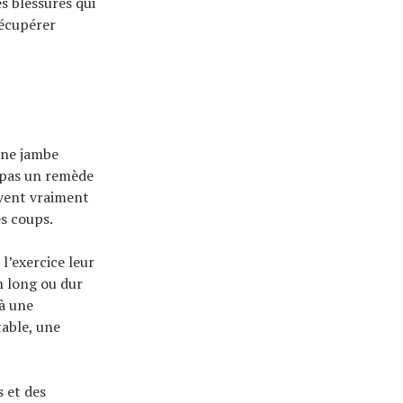
s blessures qui
récupérer
une jambe
t pas un remède
uvent vraiment
es coups.
l’exercice leur
n long ou dur
 à une
table, une
 et des