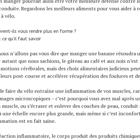
en manger pourrait aussi être votre meilleure défense contre le
conduite. Regardons les meilleurs aliments pour vous aider à 
à vélo.
uvent-ils vous rendre plus en forme ?
 ce qu’il faut savoir
ous n’allons pas vous dire que manger une banane résoudra 
r autant que nous sachions, le gâteau au café et aux noix n’es
motions cérébrales, mais des choix alimentaires judicieux pe
uleurs post-course et accélérer récupération des foulures et d
 de faire du vélo entraîne une inflammation de vos muscles, car 
mages microscopiques – c’est pourquoi vous avez mal après u
un muscle, ou s’écraser et enlever des couches de peau, conduit
 une échelle encore plus grande, mais même si c’est inconfor
mmation est en fait saine.
éaction inflammatoire, le corps produit des produits chimiques