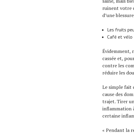
saine, mais bi
ruinent votre 
d’une blessure 
Les fruits pe
Café et vélo :
Évidemment, n
cassée et, pou
contre les com
réduire les do
Le simple fait
cause des dom
trajet. Tirer 
inflammation à
certaine infla
« Pendant la r