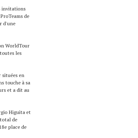
 invitations
s ProTeams de
r d'une
non WorldTour
toutes les
 situées en
ns touche à sa
rs et a dit au
gio Higuita et
total de
18e place de