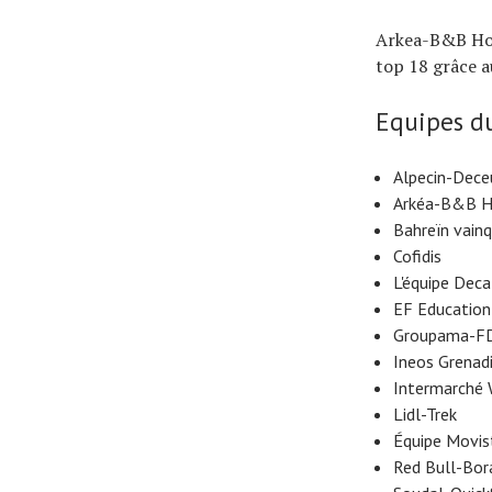
Arkea-B&B Hote
top 18 grâce a
Equipes d
Alpecin-Dece
Arkéa-B&B H
Bahreïn vain
Cofidis
L'équipe Dec
EF Educatio
Groupama-F
Ineos Grenad
Intermarché
Lidl-Trek
Équipe Movis
Red Bull-Bo