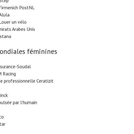
Step
Firmenich PostNL
Alula
ouer un vélo
irats Arabes Unis
stana
ondiales féminines
nsurance-Soudal
 Racing
te professionnelle Ceratizit
inck
ulsée par l’humain
co
tar