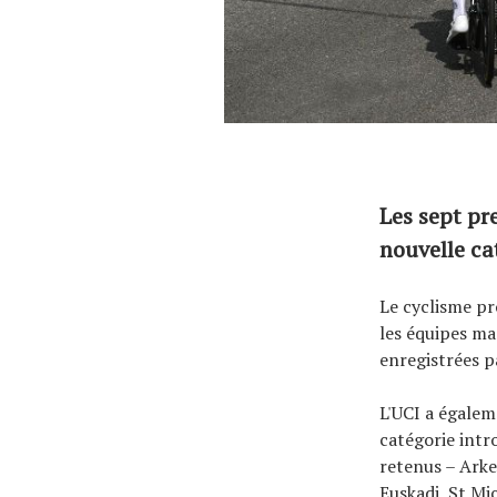
À propos
Les sept p
nouvelle ca
Le cyclisme pr
les équipes ma
enregistrées p
L'UCI a égale
catégorie intr
retenus – Arke
Euskadi, St Mi