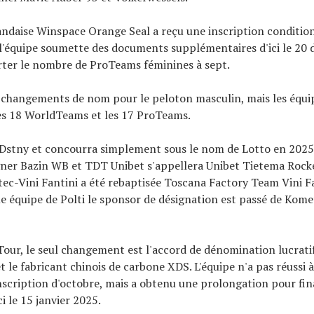
andaise Winspace Orange Seal a reçu une inscription condition
l'équipe soumette des documents supplémentaires d'ici le 20
rter le nombre de ProTeams féminines à sept.
s changements de nom pour le peloton masculin, mais les équip
es 18 WorldTeams et les 17 ProTeams.
 Dstny et concourra simplement sous le nom de Lotto en 2025
ner Bazin WB et TDT Unibet s'appellera Unibet Tietema Rocke
tec-Vini Fantini a été rebaptisée Toscana Factory Team Vini Fa
e équipe de Polti le sponsor de désignation est passé de Komet
our, le seul changement est l'accord de dénomination lucratif
t le fabricant chinois de carbone XDS. L'équipe n'a pas réussi à
inscription d'octobre, mais a obtenu une prolongation pour fina
i le 15 janvier 2025.