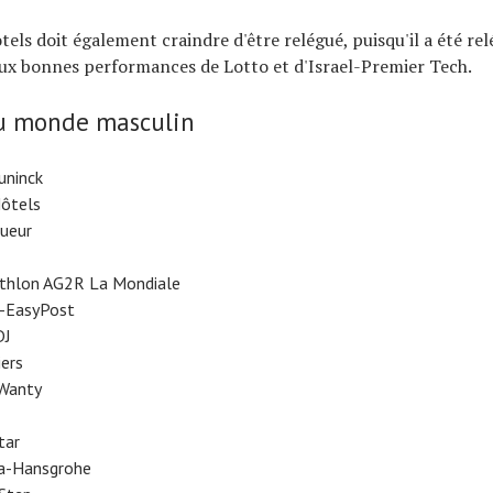
ls doit également craindre d'être relégué, puisqu'il a été re
ux bonnes performances de Lotto et d'Israel-Premier Tech.
u monde masculin
uninck
ôtels
queur
athlon AG2R La Mondiale
n-EasyPost
DJ
iers
 Wanty
tar
ra-Hansgrohe