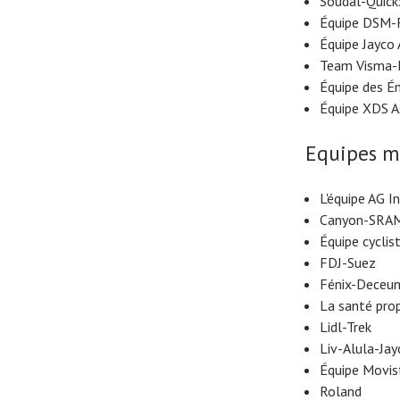
Soudal-Quick
Équipe DSM-
Équipe Jayco 
Team Visma-L
Équipe des Ém
Équipe XDS A
Equipes m
L'équipe AG I
Canyon-SRAM
Équipe cyclis
FDJ-Suez
Fénix-Deceun
La santé prop
Lidl-Trek
Liv-Alula-Jay
Équipe Movis
Roland