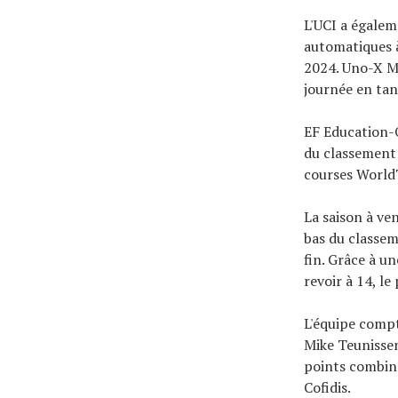
L'UCI a égalem
automatiques 
2024. Uno-X Mo
journée en tan
EF Education-O
du classement 
courses World
La saison à ve
bas du classem
fin. Grâce à u
revoir à 14, le 
L'équipe compt
Mike Teunissen
points combiné
Cofidis.