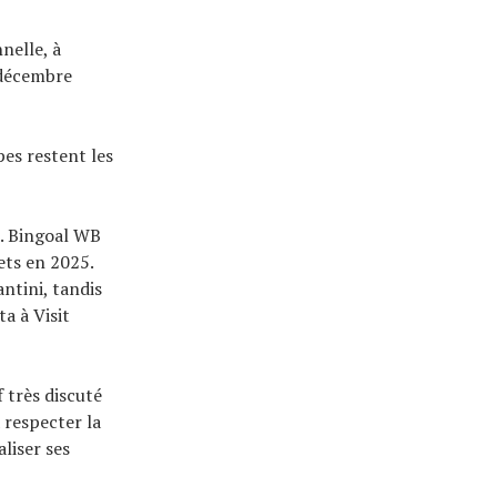
nelle, à
 décembre
es restent les
. Bingoal WB
ts en 2025.
ntini, tandis
a à Visit
 très discuté
 respecter la
liser ses