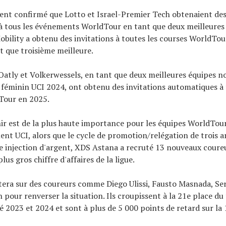
ent confirmé que Lotto et Israel-Premier Tech obtenaient des
à tous les événements WorldTour en tant que deux meilleure
bility a obtenu des invitations à toutes les courses WorldTou
t que troisième meilleure.
atly et Volkerwessels, en tant que deux meilleures équipes 
féminin UCI 2024, ont obtenu des invitations automatiques à 
Tour en 2025.
nir est de la plus haute importance pour les équipes WorldTour
ent UCI, alors que le cycle de promotion/relégation de trois a
ne injection d'argent, XDS Astana a recruté 13 nouveaux coureu
plus gros chiffre d'affaires de la ligue.
era sur des coureurs comme Diego Ulissi, Fausto Masnada, Ser
 pour renverser la situation. Ils croupissent à la 21e place du 
 2023 et 2024 et sont à plus de 5 000 points de retard sur la 