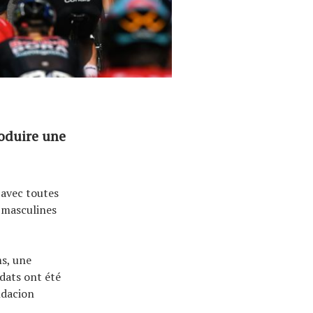
oduire une
 avec toutes
 masculines
s, une
idats ont été
ndacion