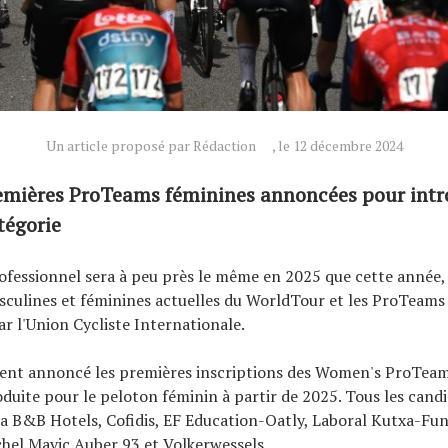
Un article proposé par Rédaction
, le 12 décembre 2024
remières ProTeams féminines annoncées pour intr
tégorie
ofessionnel sera à peu près le même en 2025 que cette année,
sculines et féminines actuelles du WorldTour et les ProTeams
ar l'Union Cycliste Internationale.
ment annoncé les premières inscriptions des Women's ProTeam
oduite pour le peloton féminin à partir de 2025. Tous les cand
a B&B Hotels, Cofidis, EF Education-Oatly, Laboral Kutxa-Fu
chel Mavic Auber 93 et Volkerwessels.