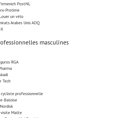
Firmenich PostNL
rx-Protime
ouer un vélo
mirats Arabes Unis ADQ
-X
ofessionnelles masculines
eguros RGA
Pharma
skadi
r Tech
cycliste professionnelle
re-Baloise
Nordisk
 visite Malte