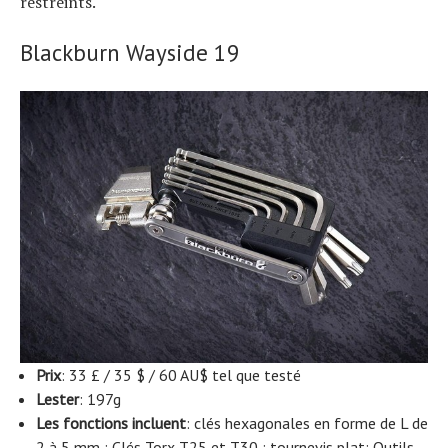
restreints.
Blackburn Wayside 19
Prix
: 33 £ / 35 $ / 60 AU$ tel que testé
Lester
: 197g
Les fonctions incluent
: clés hexagonales en forme de L de
2 à 5 mm ; Clés Torx T25 et T30 ; tournevis plat; Outils