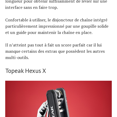
longueur pour obtenir suffisamment de levier sur une
interface sans en faire trop.
Confortable à utiliser, le disjoncteur de chaîne intégré
particulièrement impressionné par une goupille solide
et un guide pour maintenir la chaîne en place.
Actualités
Il n’atteint pas tout à fait un score parfait car il lui
Technologies
Tests de produits
manque certains des extras que possèdent les autres
Conseils
multi-outils.
Tendances
Tous nos articles
À propos
Topeak Hexus X