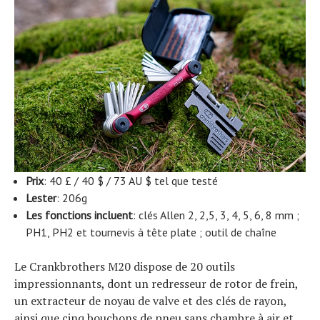
Prix
: 40 £ / 40 $ / 73 AU $ tel que testé
Lester
: 206g
Les fonctions incluent
: clés Allen 2, 2,5, 3, 4, 5, 6, 8 mm ;
PH1, PH2 et tournevis à tête plate ; outil de chaîne
Le Crankbrothers M20 dispose de 20 outils
impressionnants, dont un redresseur de rotor de frein,
un extracteur de noyau de valve et des clés de rayon,
ainsi que cinq bouchons de pneu sans chambre à air et