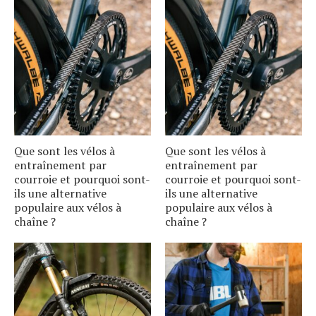
Que sont les vélos à
Que sont les vélos à
entraînement par
entraînement par
courroie et pourquoi sont-
courroie et pourquoi sont-
ils une alternative
ils une alternative
populaire aux vélos à
populaire aux vélos à
chaîne ?
chaîne ?
S
e
a
r
c
h
f
o
r
: