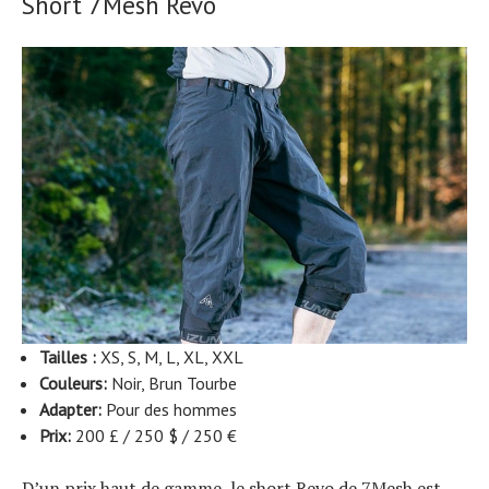
Short 7Mesh Revo
Tailles :
XS, S, M, L, XL, XXL
Couleurs:
Noir, Brun Tourbe
Adapter:
Pour des hommes
Prix:
200 £ / 250 $ / 250 €
D’un prix haut de gamme, le short Revo de 7Mesh est