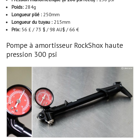
Poids:
284g
Longueur plié :
250mm
Longueur du tuyau :
215mm
Prix:
56 £ / 73 $ / 98 AU$ / 66 €
Pompe à amortisseur RockShox haute
pression 300 psi