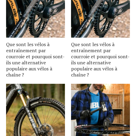
Que sont les vélos à
Que sont les vélos à
entraînement par
entraînement par
courroie et pourquoi sont-
courroie et pourquoi sont-
ils une alternative
ils une alternative
populaire aux vélos à
populaire aux vélos à
chaîne ?
chaîne ?
S
e
a
r
c
h
f
o
r
: