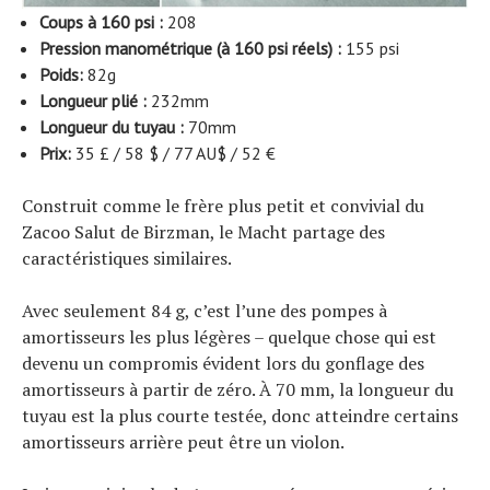
Coups à 160 psi :
208
Pression manométrique (à 160 psi réels) :
155 psi
Poids:
82g
Longueur plié :
232mm
Longueur du tuyau :
70mm
Prix:
35 £ / 58 $ / 77 AU$ / 52 €
Actualités
Technologies
Construit comme le frère plus petit et convivial du
Tests de produits
Conseils
Zacoo Salut de Birzman, le Macht partage des
Tendances
caractéristiques similaires.
Tous nos articles
À propos
Avec seulement 84 g, c’est l’une des pompes à
amortisseurs les plus légères – quelque chose qui est
devenu un compromis évident lors du gonflage des
amortisseurs à partir de zéro. À 70 mm, la longueur du
tuyau est la plus courte testée, donc atteindre certains
amortisseurs arrière peut être un violon.