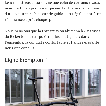
Le pli n’est pas aussi soigné que celui de certains rivaux,
mais c’est bien pour ceux qui mettent le vélo à l’arrière
d’une voiture. Sa hauteur de guidon doit également être
réinitialisée après chaque pli.
Nous pensions que la transmission Shimano à 7 vitesses
du Bickerton aurait pu être plus haute, mais dans
Actualités
l’ensemble, la conduite confortable et l’allure élégante
Technologies
Tests de produits
nous ont conquis.
Conseils
Tendances
Tous nos articles
Ligne Brompton P
À propos