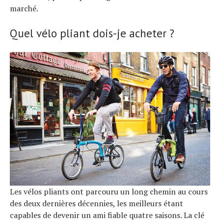
marché.
Quel vélo pliant dois-je acheter ?
S
e
a
r
c
h
f
o
r
:
Les vélos pliants ont parcouru un long chemin au cours
des deux dernières décennies, les meilleurs étant
capables de devenir un ami fiable quatre saisons. La clé