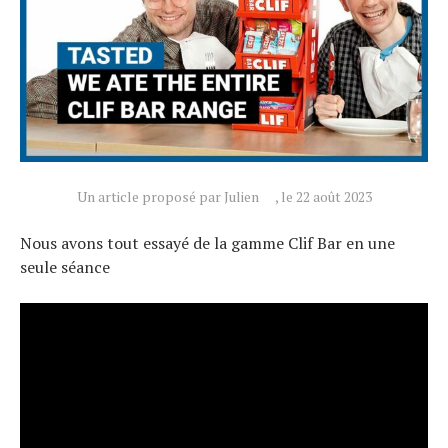
Un article proposé par Julien
, le 22 août 2023
Actualités
Nous avons tout essayé de la gamme Clif Bar en une
Technologies
seule séance
Tests de produits
Conseils
Tendances
Tous nos articles
À propos