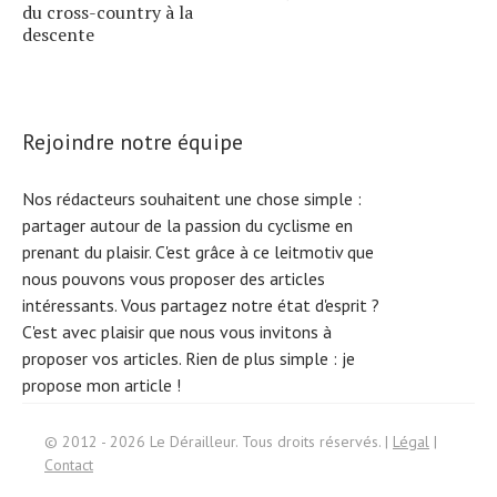
du cross-country à la
descente
Rejoindre notre équipe
Nos rédacteurs souhaitent une chose simple :
partager autour de la passion du cyclisme en
prenant du plaisir. C'est grâce à ce leitmotiv que
nous pouvons vous proposer des articles
intéressants. Vous partagez notre état d'esprit ?
C'est avec plaisir que nous vous invitons à
proposer vos articles. Rien de plus simple :
je
propose mon article !
S
e
ar
c
h
f
or:
© 2012 - 2026 Le Dérailleur. Tous droits réservés. |
Légal
|
Contact