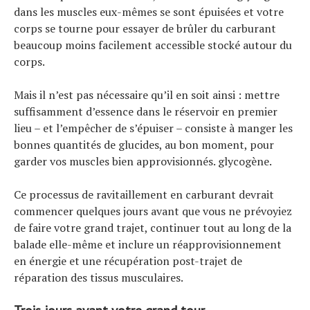
dans les muscles eux-mêmes se sont épuisées et votre
corps se tourne pour essayer de brûler du carburant
Actualités
beaucoup moins facilement accessible stocké autour du
corps.
Technologies
Tests de produits
Mais il n’est pas nécessaire qu’il en soit ainsi : mettre
Conseils
suffisamment d’essence dans le réservoir en premier
Tendances
lieu – et l’empêcher de s’épuiser – consiste à manger les
Tous nos articles
bonnes quantités de glucides, au bon moment, pour
À propos
garder vos muscles bien approvisionnés. glycogène.
Ce processus de ravitaillement en carburant devrait
commencer quelques jours avant que vous ne prévoyiez
de faire votre grand trajet, continuer tout au long de la
balade elle-même et inclure un réapprovisionnement
en énergie et une récupération post-trajet de
réparation des tissus musculaires.