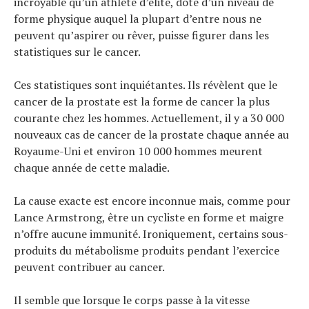
incroyable qu’un athlète d’élite, doté d’un niveau de
forme physique auquel la plupart d’entre nous ne
peuvent qu’aspirer ou rêver, puisse figurer dans les
Actualités
statistiques sur le cancer.
Technologies
Tests de produits
Ces statistiques sont inquiétantes. Ils révèlent que le
Conseils
cancer de la prostate est la forme de cancer la plus
Tendances
courante chez les hommes. Actuellement, il y a 30 000
Tous nos articles
nouveaux cas de cancer de la prostate chaque année au
À propos
Royaume-Uni et environ 10 000 hommes meurent
chaque année de cette maladie.
La cause exacte est encore inconnue mais, comme pour
Lance Armstrong, être un cycliste en forme et maigre
n’offre aucune immunité. Ironiquement, certains sous-
produits du métabolisme produits pendant l’exercice
peuvent contribuer au cancer.
Il semble que lorsque le corps passe à la vitesse