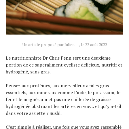
Actualités
Un article proposé par Julien
, le 22 août 2023
Technologies
Tests de produits
Le nutritionniste Dr Chris Fenn sert une deuxième
Conseils
portion de ce superaliment cycliste délicieux, nutritif et
hydrogéné, sans gras.
Tendances
Tous nos articles
Pensez aux protéines, aux merveilleux acides gras
À propos
essentiels, aux minéraux comme l’iode, le potassium, le
fer et le magnésium et pas une cuillerée de graisse
hydrogénée obstruant les artères en vue… et qu’y a-t-il
dans votre assiette ? Sushi.
C’est simple à réaliser, une fois que vous avez rassemblé