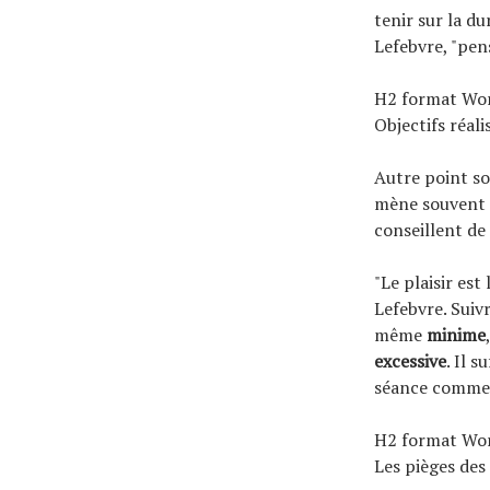
tenir sur la du
Lefebvre, "pens
H2 format Wo
Objectifs réali
Autre point so
mène souvent à
conseillent de
"Le plaisir es
Lefebvre. Suivr
même
minime
excessive
. Il 
séance comme 
H2 format Wo
Les pièges des