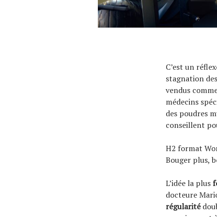
C’est un réfle
stagnation des
vendus comme l
médecins spéci
des poudres mys
conseillent po
H2 format Wo
Bouger plus, 
L’idée la plus
f
docteure Marion
régularité
doub