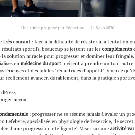
Un article proposé par Rédaction
, le 3 juin 2026
xe
très courant
: face à la difficulté de résister à la tentation ou
 résultats sportifs, beaucoup se jettent sur les
compléments 
a solution miracle pour progresser et dominer leur fringale. 
alisés en
médecine du sport
invitent à prendre un tout autre 
térieuses et des pilules "réductrices d’appétit". Voici ce qu’il
ur réellement avancer, durablement, dans la pratique sportive
rdPress
bouger mieux
ondamentale
: progresser ne se résume jamais à avaler un prod
 Lefebvre, spécialisée en physiologie de l’exercice, "le secret, 
lée d’une progression intelligente". Miser sur une
activité var