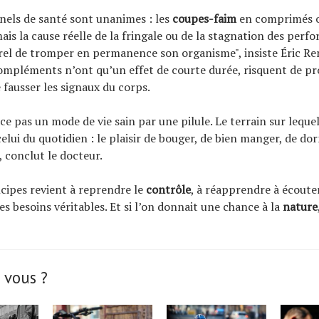
nels de santé sont unanimes : les
coupes-faim
en comprimés o
ais la cause réelle de la fringale ou de la stagnation des perf
rel de tromper en permanence son organisme", insiste Éric Re
ompléments n’ont qu’un effet de courte durée, risquent de p
 fausser les signaux du corps.
e pas un mode de vie sain par une pilule. Le terrain sur lequel 
 celui du quotidien : le plaisir de bouger, de bien manger, de do
 conclut le docteur.
ncipes revient à reprendre le
contrôle
, à réapprendre à écoute
ses besoins véritables. Et si l’on donnait une chance à la
nature
 vous ?