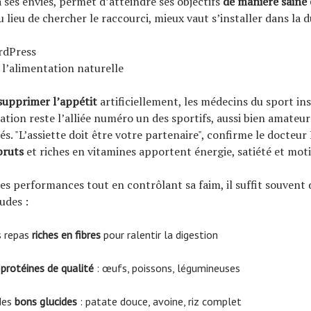
à ses envies, permet d’atteindre ses objectifs
de manière saine 
Au lieu de chercher le raccourci, mieux vaut s’installer dans la d
rdPress
e l’alimentation naturelle
supprimer l’appétit
artificiellement, les médecins du sport ins
tion reste l’alliée numéro un des sportifs, aussi bien amateur
s. "L’assiette doit être votre partenaire", confirme le docteur 
bruts
et riches en vitamines apportent énergie, satiété et moti
es performances tout en contrôlant sa faim, il suffit souvent 
udes :
es repas
riches en fibres
pour ralentir la digestion
s
protéines de qualité
: œufs, poissons, légumineuses
des
bons glucides
: patate douce, avoine, riz complet