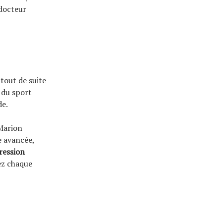
 docteur
 tout de suite
 du sport
e.
 Marion
e avancée,
ression
vez chaque