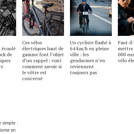
Ces vélos
Un cycliste flashé à
Faut-il
 écoulé
électriques haut de
64 km/h en pleine
mettre 
ock de
gamme font lʼobjet
ville : les
000 eu
iques
dʼun rappel : voici
gendarmes nʼen
vélo él
rs
comment savoir si
reviennent
le vôtre est
toujours pas
concerné
 simple :
lisme en