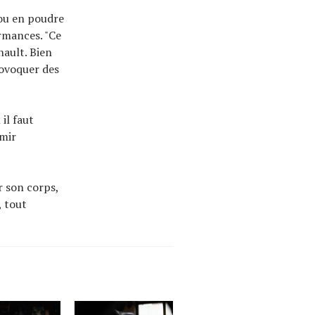
u en poudre
ormances. "Ce
nault. Bien
rovoquer des
il faut
rmir
r son corps,
, tout