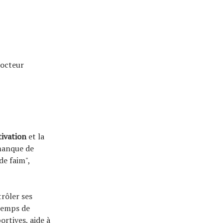
 docteur
ivation
et la
manque de
de faim",
rôler ses
 temps de
ortives, aide à