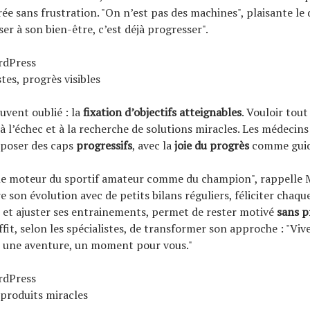
rée sans frustration. "On n’est pas des machines", plaisante le
er à son bien-être, c’est déjà progresser".
rdPress
stes, progrès visibles
uvent oublié : la
fixation d’objectifs atteignables
. Vouloir tout
 l’échec et à la recherche de solutions miracles. Les médecins
 poser des caps
progressifs
, avec la
joie du progrès
comme guid
t le moteur du sportif amateur comme du champion", rappelle
e son évolution avec de petits bilans réguliers, féliciter chaqu
, et ajuster ses entrainements, permet de rester motivé
sans p
suffit, selon les spécialistes, de transformer son approche : "Vi
une aventure, un moment pour vous."
rdPress
 produits miracles