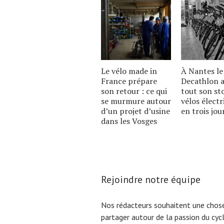
Le vélo made in
À Nantes le
France prépare
Decathlon a
son retour : ce qui
tout son st
se murmure autour
vélos électr
dʼun projet dʼusine
en trois jou
dans les Vosges
Rejoindre notre équipe
Nos rédacteurs souhaitent une chose
partager autour de la passion du cyc