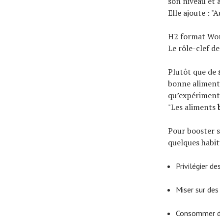
son niveau et 
Elle ajoute : "
H2 format Wo
Le rôle-clef d
Plutôt que de
bonne alimenta
qu’expérimenté
"Les aliments
Pour booster s
quelques habit
Privilégier d
Miser sur de
Consommer 