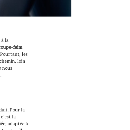
 à la
coupe-faim
Pourtant, les
chemin, loin
s nous
.
uit. Pour la
c’est la
iée
, adaptée à