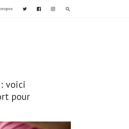
propos
 voici
ort pour