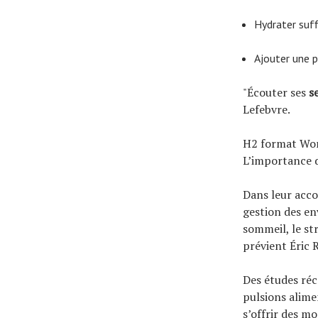
Hydrater suf
Ajouter une p
"Écouter ses
s
Lefebvre.
H2 format Wo
L’importance 
Dans leur acc
gestion des en
sommeil, le st
prévient Éric 
Des études ré
pulsions alime
s’offrir des 