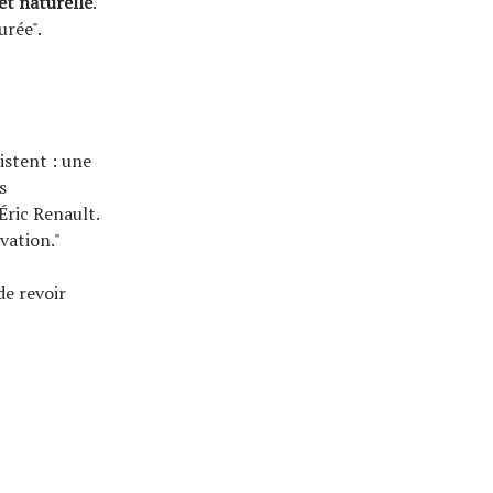
et naturelle
.
urée".
istent : une
s
Éric Renault.
vation."
de revoir