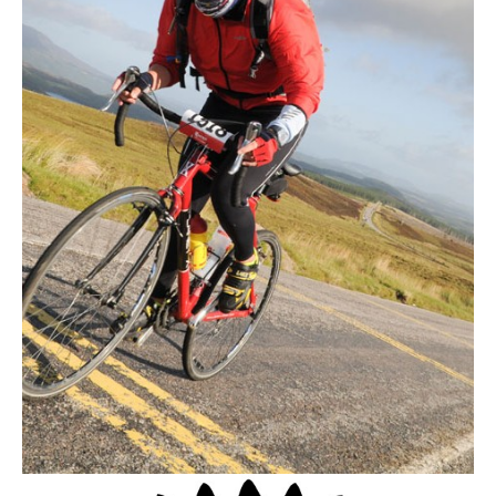
Actualités
Technologies
Tests de produits
Conseils
Tendances
Tous nos articles
À propos