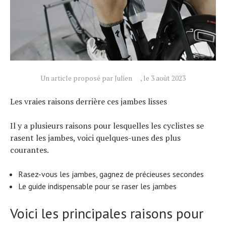
Actualités
Technologies
Un article proposé par Julien
, le 3 août 2023
Tests de produits
Les vraies raisons derrière ces jambes lisses
Conseils
Tendances
Il y a plusieurs raisons pour lesquelles les cyclistes se
rasent les jambes, voici quelques-unes des plus
Tous nos articles
courantes.
À propos
Rasez-vous les jambes, gagnez de précieuses secondes
Le guide indispensable pour se raser les jambes
Voici les principales raisons pour