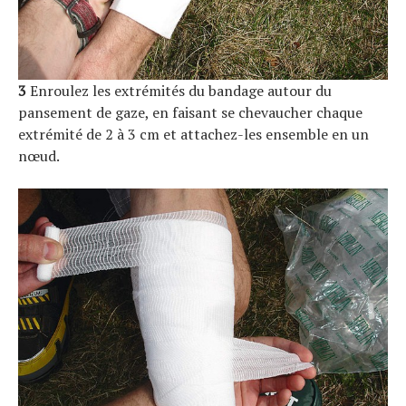
3
Enroulez les extrémités du bandage autour du
pansement de gaze, en faisant se chevaucher chaque
extrémité de 2 à 3 cm et attachez-les ensemble en un
nœud.
S
e
a
r
c
h
f
o
r
: