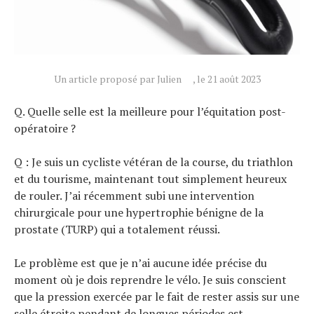
Un article proposé par Julien
, le 21 août 2023
Q. Quelle selle est la meilleure pour l’équitation post-
opératoire ?
Q : Je suis un cycliste vétéran de la course, du triathlon
et du tourisme, maintenant tout simplement heureux
de rouler. J’ai récemment subi une intervention
chirurgicale pour une hypertrophie bénigne de la
Actualités
prostate (TURP) qui a totalement réussi.
Technologies
Tests de produits
Le problème est que je n’ai aucune idée précise du
Conseils
moment où je dois reprendre le vélo. Je suis conscient
Tendances
que la pression exercée par le fait de rester assis sur une
selle étroite pendant de longues périodes est