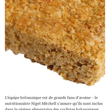
L’équipe britannique est de grands fans d’avoine – le
Actualités
Technologies
nutritionniste Nigel Mitchell s’assure qu’ils sont inclus
Tests de produits
dans le régime alimentaire des cyclistes britanniques