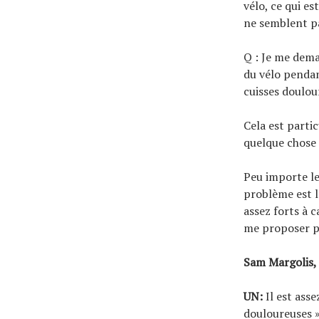
vélo, ce qui e
ne semblent pa
Q : Je me dema
du vélo pendan
cuisses doulou
Cela est partic
quelque chose 
Peu importe le 
problème est l
assez forts à 
me proposer po
Sam Margolis, 
UN:
Il est asse
douloureuses »