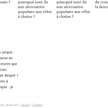
soin ?
pourquoi sont-ils
pourquoi sont-ils
du cros
une alternative
une alternative
la desc
populaire aux vélos
populaire aux vélos
à chaîne ?
à chaîne ?
 simple :
lisme en
eitmotiv que
cles
t d'esprit ?
tons à
imple :
je
its réservés. |
Légal
|
Contact