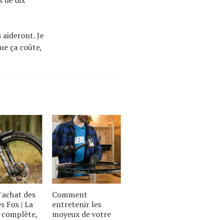
 de dix
 aideront. Je
que ça coûte,
'achat des
Comment
s Fox | La
entretenir les
complète,
moyeux de votre