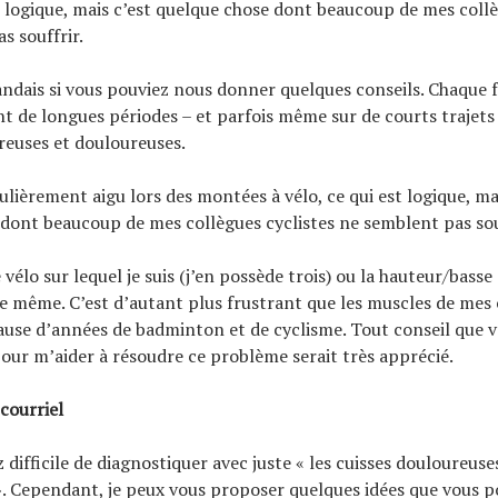
st logique, mais c’est quelque chose dont beaucoup de mes collè
s souffrir.
ndais si vous pouviez nous donner quelques conseils. Chaque fo
t de longues périodes – et parfois même sur de courts trajets 
reuses et douloureuses.
ulièrement aigu lors des montées à vélo, ce qui est logique, ma
dont beaucoup de mes collègues cyclistes ne semblent pas sou
vélo sur lequel je suis (j’en possède trois) ou la hauteur/basse d
e même. C’est d’autant plus frustrant que les muscles de mes 
cause d’années de badminton et de cyclisme. Tout conseil que 
ur m’aider à résoudre ce problème serait très apprécié.
courriel
z difficile de diagnostiquer avec juste « les cuisses douloureuse
. Cependant, je peux vous proposer quelques idées que vous p