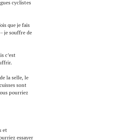
gues cyclistes
is que je fais
– je souffre de
is c’est
ffrir.
e la selle, le
cuisses sont
vous pourriez
s et
ourriez essayer