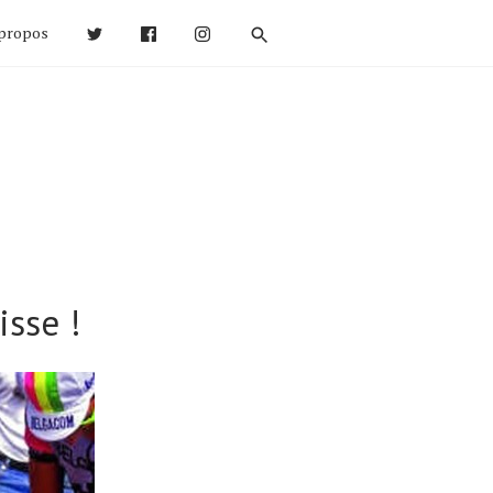
propos
isse !