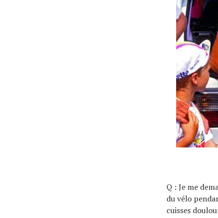
Tendances
Tous nos articles
À propos
Q : Je me dema
du vélo pendan
cuisses doulou