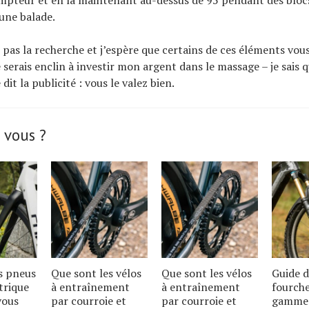
pteur et en la maintenant au-dessus de 95 pendant des blocs
une balade.
as la recherche et j’espère que certains de ces éléments vous
e serais enclin à investir mon argent dans le massage – je sais 
it la publicité : vous le valez bien.
 vous ?
s pneus
Que sont les vélos
Que sont les vélos
Guide d
trique
à entraînement
à entraînement
fourche
vous
par courroie et
par courroie et
gamme 