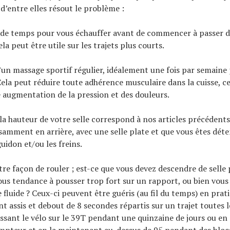
e d’entre elles résout le problème :
 de temps pour vous échauffer avant de commencer à passer d
ela peut être utile sur les trajets plus courts.
d’un massage sportif régulier, idéalement une fois par semaine
Cela peut réduire toute adhérence musculaire dans la cuisse, c
augmentation de la pression et des douleurs.
e la hauteur de votre selle correspond à nos articles précédent
fisamment en arrière, avec une selle plate et que vous êtes dét
uidon et/ou les freins.
tre façon de rouler ; est-ce que vous devez descendre de selle 
ous tendance à pousser trop fort sur un rapport, ou bien vou
 fluide ? Ceux-ci peuvent être guéris (au fil du temps) en prat
nt assis et debout de 8 secondes répartis sur un trajet toutes 
issant le vélo sur le 39T pendant une quinzaine de jours ou en 