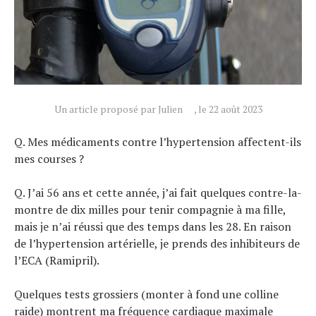
Actualités
Technologies
Un article proposé par Julien
, le 22 août 2023
Tests de produits
Conseils
Q. Mes médicaments contre l’hypertension affectent-ils
Tendances
mes courses ?
Tous nos articles
Q. J’ai 56 ans et cette année, j’ai fait quelques contre-la-
À propos
montre de dix milles pour tenir compagnie à ma fille,
mais je n’ai réussi que des temps dans les 28. En raison
de l’hypertension artérielle, je prends des inhibiteurs de
l’ECA (Ramipril).
Quelques tests grossiers (monter à fond une colline
raide) montrent ma fréquence cardiaque maximale