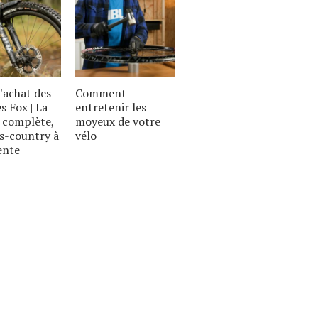
'achat des
Comment
s Fox | La
entretenir les
complète,
moyeux de votre
s-country à
vélo
ente