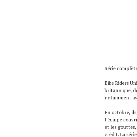
Série complèt
Bike Riders Un
britannique, d
notamment ave
En octobre, il
l’équipe couvr
et les gouttes
crédit. La séri