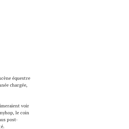
 scène équestre
nnée chargée,
imeraient voir
nnyhop, le coin
nus post-
té.