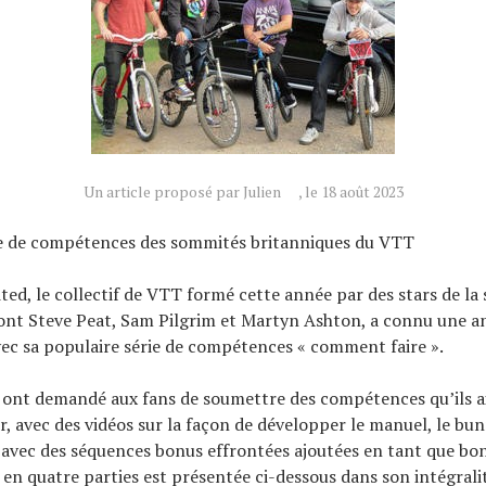
Un article proposé par Julien
, le 18 août 2023
e de compétences des sommités britanniques du VTT
ited, le collectif de VTT formé cette année par des stars de la
ont Steve Peat, Sam Pilgrim et Martyn Ashton, a connu une a
c sa populaire série de compétences « comment faire ».
s ont demandé aux fans de soumettre des compétences qu’ils a
ir, avec des vidéos sur la façon de développer le manuel, le bu
, avec des séquences bonus effrontées ajoutées en tant que bo
e en quatre parties est présentée ci-dessous dans son intégrali