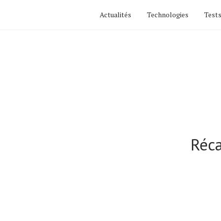
Actualités
Technologies
Tests
Actualités
Technologies
Réca
Tests de produits
Conseils
Tendances
Tous nos articles
À propos