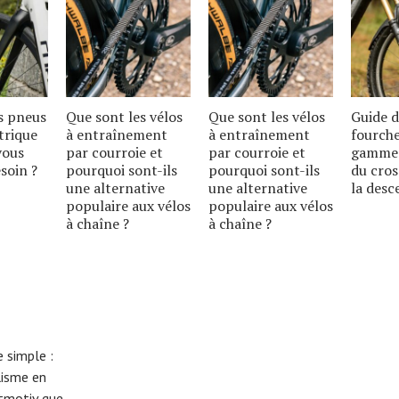
s pneus
Que sont les vélos
Que sont les vélos
Guide d
trique
à entraînement
à entraînement
fourche
vous
par courroie et
par courroie et
gamme 
soin ?
pourquoi sont-ils
pourquoi sont-ils
du cros
une alternative
une alternative
la desc
populaire aux vélos
populaire aux vélos
à chaîne ?
à chaîne ?
 simple :
lisme en
eitmotiv que