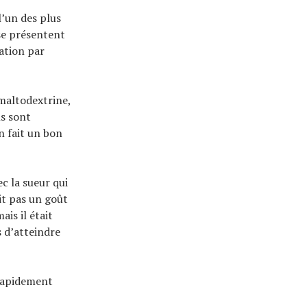
’un des plus
 se présentent
tation par
maltodextrine,
ls sont
en fait un bon
c la sueur qui
ait pas un goût
is il était
 d’atteindre
 rapidement