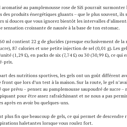
 aromatisé au pamplemousse rose de SiS pourrait surmonter l
 des produits énergétiques gluants – que le plus souvent, ils
rs si douces que vous ignorez bientôt les intervalles d’alimen
te sensation croissante de nausée à la base de ton estomac.
60 ml contient 22 g de glucides (presque exclusivement de la 
ucre), 87 calories et une petite injection de sel (0,01 g). Les ge
’unité (1,29 £), en packs de six (7,74 £) ou 30 (30,99 £), ce qui 
é-prix.
rt des nutritions sportives, les gels ont un goût différent ave
 front que lors d’un test à la maison. Sur la route, le gel n’av
 que prévu – pensez au pamplemousse saupoudré de sucre – ma
iquant pour être assez rafraîchissant et ne nous a pas permis
es après en avoir bu quelques-uns.
nt plus fin que beaucoup de gels, ce qui permet de descendre
pirations haletantes lorsque vous roulez fort.