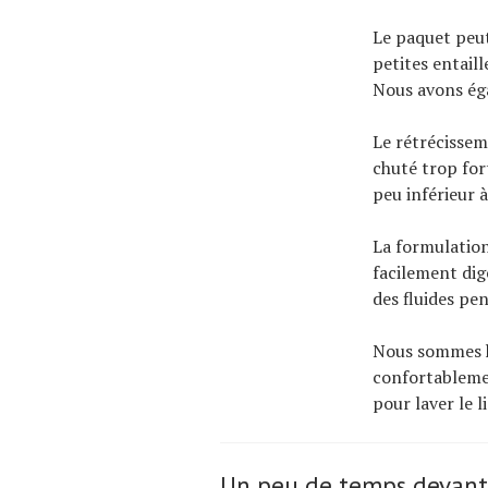
Le paquet peut
petites entaill
Nous avons éga
Le rétrécissem
chuté trop for
peu inférieur 
La formulation
facilement dige
des fluides pe
Nous sommes h
confortableme
pour laver le l
Un peu de temps devant