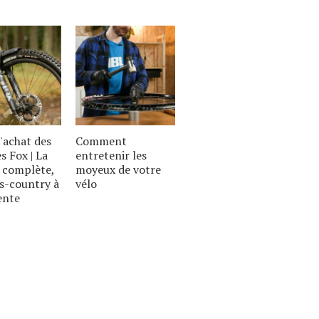
'achat des
Comment
s Fox | La
entretenir les
complète,
moyeux de votre
s-country à
vélo
ente