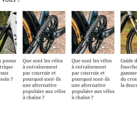
s pneus
Que sont les vélos
Que sont les vélos
Guide d
trique
à entraînement
à entraînement
fourche
vous
par courroie et
par courroie et
gamme 
soin ?
pourquoi sont-ils
pourquoi sont-ils
du cros
une alternative
une alternative
la desc
populaire aux vélos
populaire aux vélos
à chaîne ?
à chaîne ?