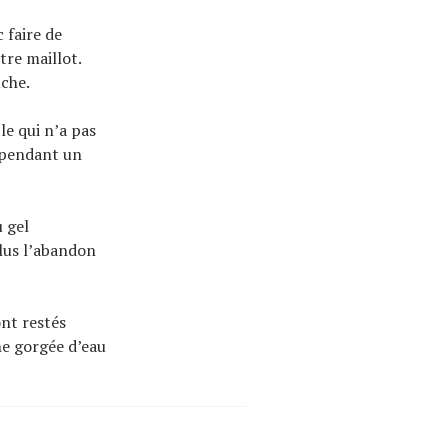
 faire de
tre maillot.
uche.
le qui n’a pas
ependant un
 gel
clus l’abandon
nt restés
e gorgée d’eau