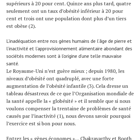
supérieurs à 20 pour cent. Quinze ans plus tard, quatre
seulement ont un taux d’obésité inférieur à 20 pour
cent et trois ont une population dont plus d’un tiers
est obèse (2).
Actualités
Technologies
Tests de produits
L’inadéquation entre nos gènes humains de l’âge de pierre et
Conseils
l’inactivité et l’approvisionnement alimentaire abondant des
Tendances
sociétés modernes sont à l’origine d’une telle mauvaise
Tous nos articles
santé.
Le Royaume-Uni n’est guère mieux ; depuis 1980, les
À propos
niveaux d’obésité ont quadruplé, avec une forte
augmentation de l’obésité infantile (3). Cela dresse un
tableau désastreux de ce que l’Organisation mondiale de
la santé appelle la « globésité » et il semble que si nous
voulons compenser la trentaine de problèmes de santé
causés par l’inactivité (1), nous devons savoir pourquoi
l’exercice est si bon pour nous.
Entrez les « gènes économes »… Chakravarthy et Booth