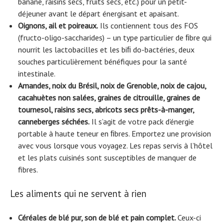
banane, raisins secs, fruits secs, etc.) pour un petit-
déjeuner avant le départ énergisant et apaisant.
Oignons, ail et poireaux.
Ils contiennent tous des FOS
(fructo-oligo-saccharides) – un type particulier de ﬁbre qui
nourrit les lactobacilles et les biﬁ do-bactéries, deux
souches particulièrement bénéfiques pour la santé
intestinale.
Amandes, noix du Brésil, noix de Grenoble, noix de cajou,
cacahuètes non salées, graines de citrouille, graines de
tournesol, raisins secs, abricots secs prêts-à-manger,
canneberges séchées.
Il s’agit de votre pack d’énergie
portable à haute teneur en ﬁbres. Emportez une provision
avec vous lorsque vous voyagez. Les repas servis à l’hôtel
et les plats cuisinés sont susceptibles de manquer de
fibres.
Les aliments qui ne servent à rien
Céréales de blé pur, son de blé et pain complet.
Ceux-ci