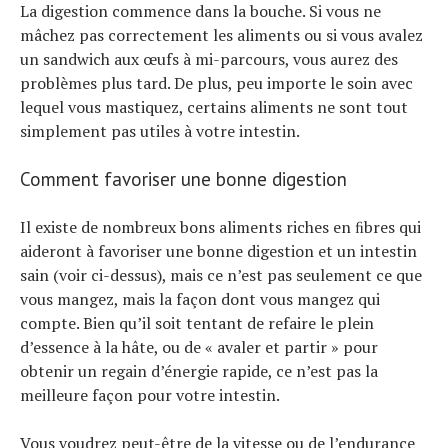
La digestion commence dans la bouche. Si vous ne
mâchez pas correctement les aliments ou si vous avalez
un sandwich aux œufs à mi-parcours, vous aurez des
problèmes plus tard. De plus, peu importe le soin avec
lequel vous mastiquez, certains aliments ne sont tout
simplement pas utiles à votre intestin.
Actualités
Comment favoriser une bonne digestion
Technologies
Tests de produits
Il existe de nombreux bons aliments riches en ﬁbres qui
Conseils
aideront à favoriser une bonne digestion et un intestin
Tendances
sain (voir ci-dessus), mais ce n’est pas seulement ce que
Tous nos articles
vous mangez, mais la façon dont vous mangez qui
À propos
compte. Bien qu’il soit tentant de refaire le plein
d’essence à la hâte, ou de « avaler et partir » pour
obtenir un regain d’énergie rapide, ce n’est pas la
meilleure façon pour votre intestin.
Vous voudrez peut-être de la vitesse ou de l’endurance