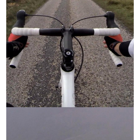
Actualités
Technologies
Tests de produits
Conseils
Tendances
Tous nos articles
À propos