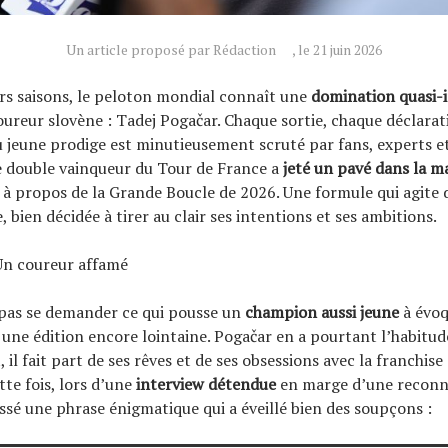
Un article proposé par Rédaction
, le 21 juin 2026
rs saisons, le peloton mondial connaît une
domination quasi-
oureur slovène : Tadej Pogačar. Chaque sortie, chaque déclarat
du jeune prodige est minutieusement scruté par fans, experts et
 double vainqueur du Tour de France a
jeté un pavé dans la m
à propos de la Grande Boucle de 2026. Une formule qui agite d
 bien décidée à tirer au clair ses intentions et ses ambitions.
Un coureur affamé
e pas se demander ce qui pousse un
champion aussi jeune
à évoq
 une édition encore lointaine. Pogačar en a pourtant l’habitud
il fait part de ses rêves et de ses obsessions avec la franchise 
tte fois, lors d’une
interview détendue
en marge d’une reconn
lissé une phrase énigmatique qui a éveillé bien des soupçons :