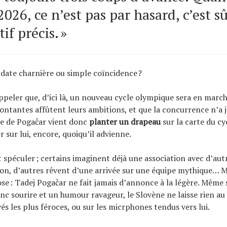
2026, ce n’est pas par hasard, c’est 
if précis. »
 date charnière ou simple coïncidence ?
appeler que, d’ici là, un nouveau cycle olympique sera en march
ntantes affûtent leurs ambitions, et que la concurrence n’a j
se de Pogačar vient donc
planter un drapeau
sur la carte du cyc
 sur lui, encore, quoiqu’il advienne.
spéculer ; certains imaginent déjà une association avec d’aut
n, d’autres rêvent d’une arrivée sur une équipe mythique… M
se : Tadej Pogačar ne fait jamais d’annonce à la légère. Même s
anc sourire et un humour ravageur, le Slovène ne laisse rien au
vés les plus féroces, ou sur les micrphones tendus vers lui.