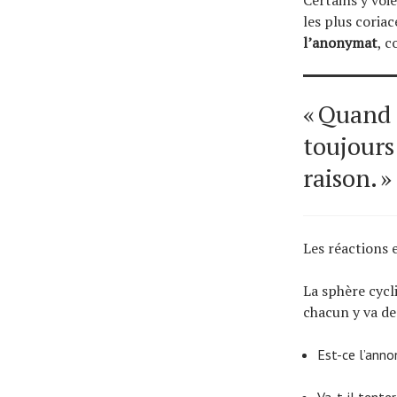
les plus coriac
l’anonymat
, c
« Quand 
toujours 
raison. »
Les réactions 
La sphère cycl
chacun y va de
Est-ce l’anno
Va-t-il tente