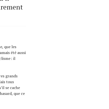
sûrement
e, que les
amais été aussi
lisme : il
res grands
ais tous
’il se cache
 hasard, que ce