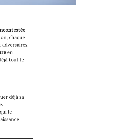
incontestée
ion, chaque
 adversaires.
are
en
éjà tout le
uer déjà sa
e.
qui le
aissance