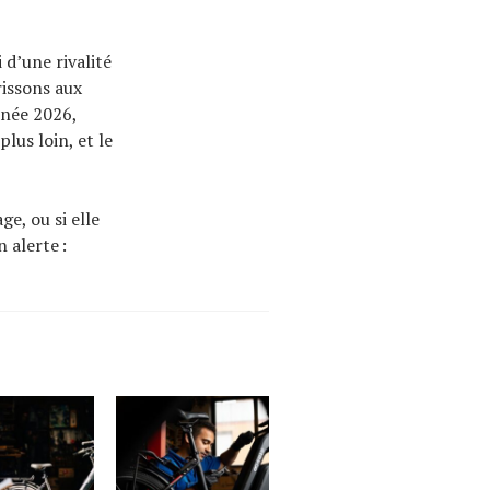
i d’une rivalité
rissons aux
nnée 2026,
lus loin, et le
e, ou si elle
n alerte :