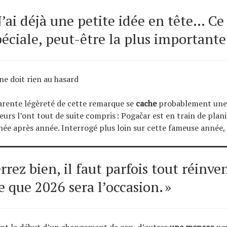
 J’ai déjà une petite idée en tête… Ce
éciale, peut-être la plus importante.
ne doit rien au hasard
arente légèreté de cette remarque se
cache
probablement une 
eurs l’ont tout de suite compris : Pogačar est en train de planif
ée après année. Interrogé plus loin sur cette fameuse année, il
rrez bien, il faut parfois tout réinven
e que 2026 sera l’occasion. »
ent le début d’un changement de cap, d’autres
une menace
pou