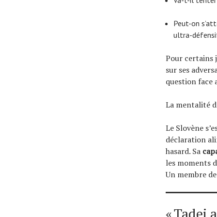
Peut-on s’att
ultra-défensi
Pour certains j
sur ses advers
question face 
La mentalité 
Le Slovène s’e
déclaration al
hasard. Sa
cap
les moments dé
Un membre de 
« Tadej 