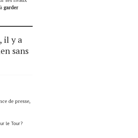
 à
garder
il y a
ien sans
nce de presse,
ur le Tour ?