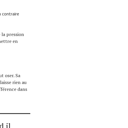
 contraire
 la pression
mettre en
t oser. Sa
laisse rien au
ifférence dans
d il