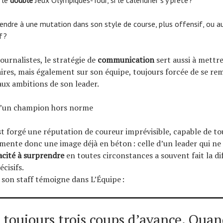
endre à une mutation dans son style de course, plus offensif, ou au
f ?
ournalistes, le stratégie de
communication
sert aussi à mettre
aires, mais également sur son équipe, toujours forcée de se re
aux ambitions de son leader.
d’un champion hors norme
st forgé une réputation de coureur imprévisible, capable de tou
imente donc une image déjà en béton : celle d’un leader qui ne 
acité à surprendre
en toutes circonstances a souvent fait la d
cisifs.
son staff témoigne dans L’Équipe :
a toujours trois coups d’avance. Quan