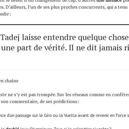
es. D’ailleurs, l’un de ses plus proches concurrents, qui a tenu
onfie :
Tadej laisse entendre quelque chose, 
une part de vérité. Il ne dit jamais r
en chaîne
iste ne s’y est pas trompée. Sur les réseaux comme en confére
 son commentaire, de ses prédictions :
nce d’un passage sur le Giro ou la Vuelta avant de revenir en force s
r le
doublé
Jeux Olympiques-Tour, si le calendrier s’y prête ?