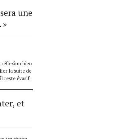
 sera une
 »
réflexion bien
ier la suite de
 reste évasif :
ter, et
r ses rivaux