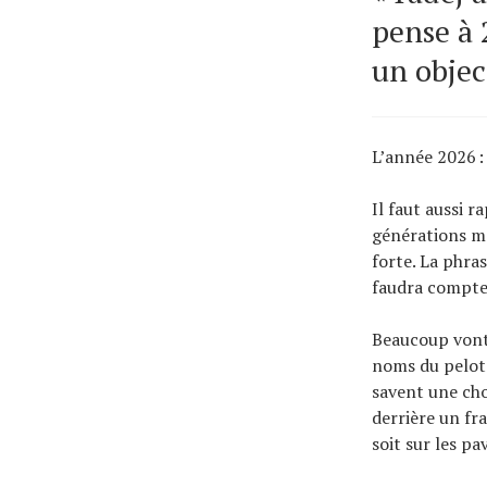
pense à 
un object
L’année 2026 :
Il faut aussi r
générations mo
forte. La phra
faudra compter
Beaucoup vont 
noms du peloto
savent une cho
derrière un fr
soit sur les pa