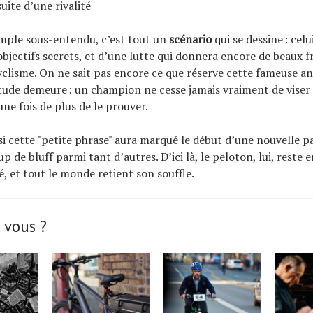
uite d’une rivalité
imple sous-entendu, c’est tout un
scénario
qui se dessine : celu
objectifs secrets, et d’une lutte qui donnera encore de beaux f
clisme. On ne sait pas encore ce que réserve cette fameuse a
tude demeure : un champion ne cesse jamais vraiment de viser p
ne fois de plus de le prouver.
si cette "petite phrase" aura marqué le début d’une nouvelle pag
p de bluff parmi tant d’autres. D’ici là, le peloton, lui, reste e
é, et tout le monde retient son souffle.
 vous ?