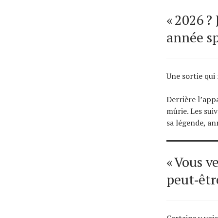
« 2026 ?
année sp
Une sortie qui 
Derrière l’app
mûrie. Les suiv
sa légende, ann
« Vous ve
peut‑êtr
Certains y voi