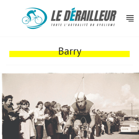
Actualités
Technologies
Barry
Tests de produits
Conseils
Tendances
Tous nos articles
À propos