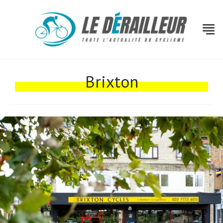
Actualités
Technologies
Brixton
Tests de produits
Conseils
Tendances
Tous nos articles
À propos