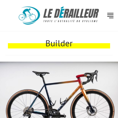
Actualités
Technologies
Builder
Tests de produits
Conseils
Tendances
Tous nos articles
À propos