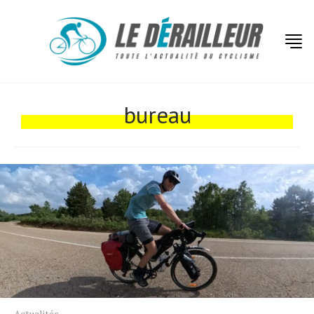
Actualités
bureau
Technologies
Tests de produits
Conseils
Tendances
Tous nos articles
À propos
Actualités