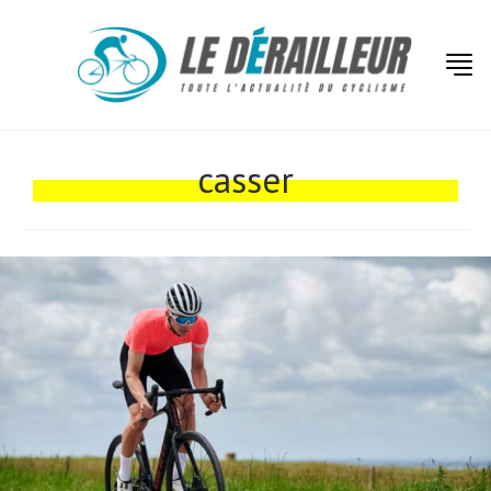
Actualités
Technologies
casser
Tests de produits
Conseils
Tendances
Tous nos articles
À propos