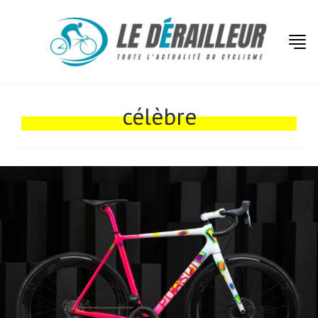
Actualités
Technologies
célèbre
Tests de produits
Conseils
Tendances
Tous nos articles
À propos