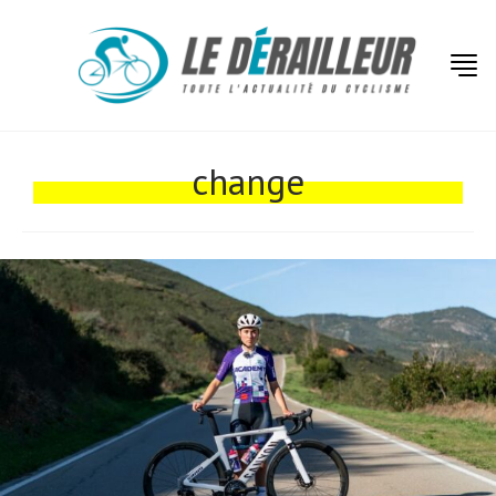
Actualités
Technologies
change
Tests de produits
Conseils
Tendances
Tous nos articles
À propos