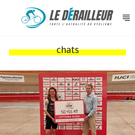
Actualités
Technologies
chats
Tests de produits
Conseils
Tendances
Tous nos articles
À propos