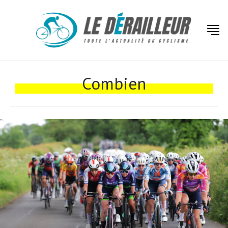
Actualités
Technologies
Combien
Tests de produits
Conseils
Tendances
Tous nos articles
À propos