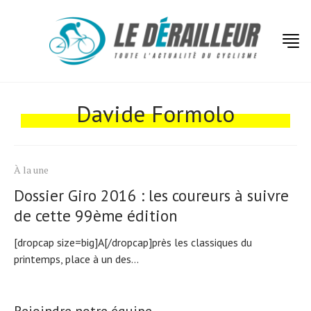
Actualités
Technologies
Davide Formolo
Tests de produits
Conseils
À la une
Tendances
Dossier Giro 2016 : les coureurs à suivre
Tous nos articles
de cette 99ème édition
À propos
[dropcap size=big]A[/dropcap]près les classiques du
printemps, place à un des...