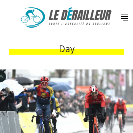
Actualités
Technologies
Day
Tests de produits
Conseils
Tendances
Tous nos articles
À propos