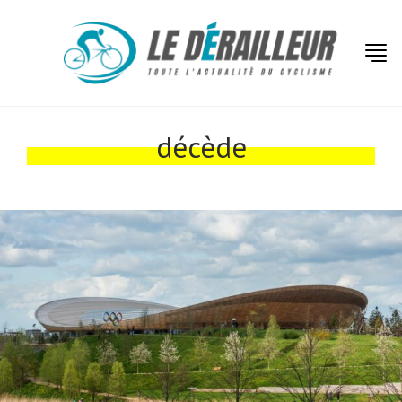
Actualités
Technologies
décède
Tests de produits
Conseils
Tendances
Tous nos articles
À propos