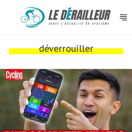
Actualités
Technologies
déverrouiller
Tests de produits
Conseils
Tendances
Tous nos articles
À propos