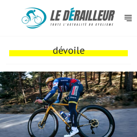
Actualités
Technologies
dévoile
Tests de produits
Conseils
Tendances
Tous nos articles
À propos