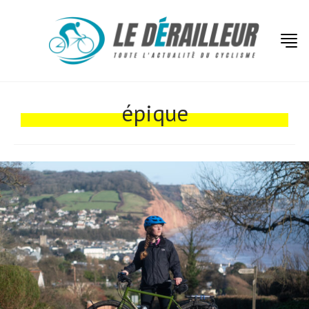
Actualités
Technologies
épique
Tests de produits
Conseils
Tendances
Tous nos articles
À propos