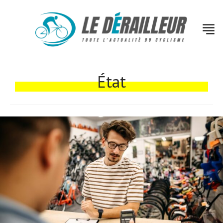
Actualités
Technologies
État
Tests de produits
Conseils
Tendances
Tous nos articles
À propos