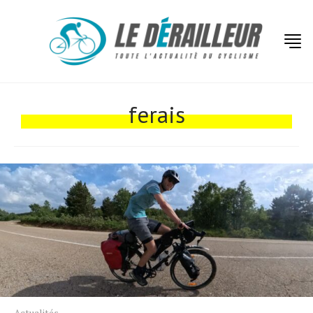
Actualités
Technologies
ferais
Tests de produits
Conseils
Tendances
Tous nos articles
À propos
Actualités