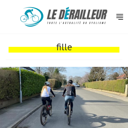
Actualités
Technologies
fille
Tests de produits
Conseils
Tendances
Tous nos articles
À propos