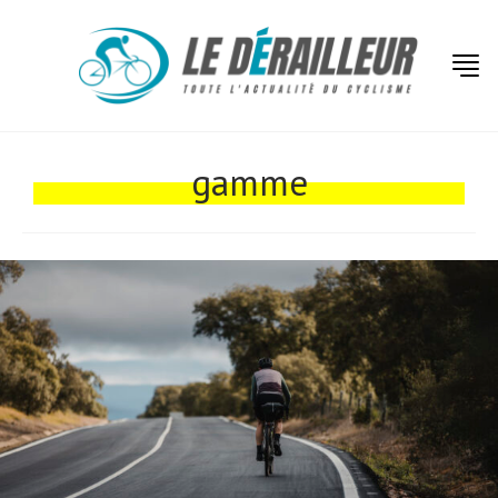
Actualités
Technologies
gamme
Tests de produits
Conseils
Tendances
Tous nos articles
À propos